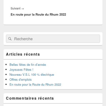
w
a
i
c
t
e
Article
Suivant
→
t
b
En route pour la Route du Rhum 2022
e
o
suivant :
r
o
(
k
o
(
u
o
v
u
r
v
Zone
e
r
Recherche :
Rechercher
principale
d
e
a
d
de
n
a
widget
s
n
pour
u
s
Articles récents
n
u
la
e
n
barre
n
e
o
n
latérale
Belles fêtes de fin d’année
u
o
Joyeuses Fêtes !
v
u
e
v
Nouveau V.S.L 100 % électrique
l
e
l
l
Offres d’emplois
e
l
En route pour la Route du Rhum 2022
f
e
e
f
n
e
ê
n
t
ê
Commentaires récents
r
t
e
r