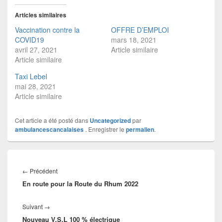
e
e
r
r
s
s
Articles similaires
u
u
r
r
Vaccination contre la
OFFRE D’EMPLOI
T
F
w
a
COVID19
mars 18, 2021
i
c
avril 27, 2021
Article similaire
t
e
t
b
Article similaire
e
o
r
o
Taxi Lebel
(
k
o
(
mai 28, 2021
u
o
Article similaire
v
u
r
v
e
r
d
e
Cet article a été posté dans
Uncategorized
par
a
d
n
a
ambulancescancalaises
. Enregistrer le
permalien
.
s
n
u
s
n
u
e
n
Navigation
n
e
o
n
de
Article
←
Précédent
u
o
l’article
v
u
En route pour la Route du Rhum 2022
précédent :
e
v
l
e
l
l
e
Article
l
Suivant
→
f
e
Nouveau V.S.L 100 % électrique
e
suivant :
f