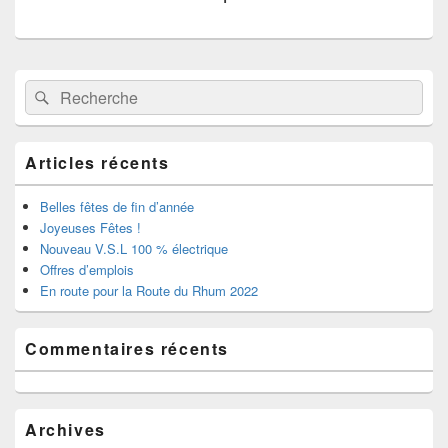
n
e
ê
n
t
ê
r
t
e
r
)
e
Zone
)
Recherche :
Rechercher
principale
de
widget
pour
Articles récents
la
barre
latérale
Belles fêtes de fin d’année
Joyeuses Fêtes !
Nouveau V.S.L 100 % électrique
Offres d’emplois
En route pour la Route du Rhum 2022
Commentaires récents
Archives