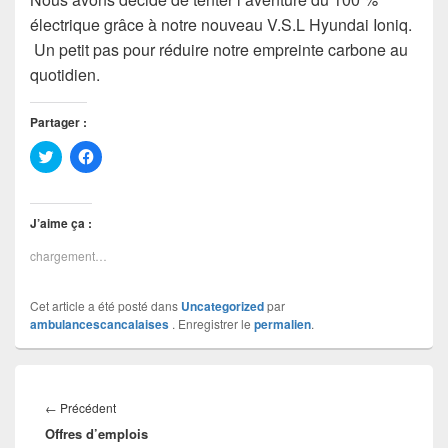
électrique grâce à notre nouveau V.S.L Hyundai Ioniq.
Un petit pas pour réduire notre empreinte carbone au
quotidien.
Partager :
C
C
l
l
i
i
q
q
u
u
e
e
J’aime ça :
z
z
p
p
chargement…
o
o
u
u
r
r
p
p
Cet article a été posté dans
Uncategorized
par
a
a
r
r
ambulancescancalaises
. Enregistrer le
permalien
.
t
t
a
a
g
g
e
e
Navigation
r
r
s
s
de
Article
←
Précédent
u
u
l’article
r
r
Offres d’emplois
précédent :
T
F