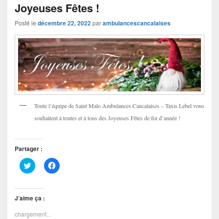
Joyeuses Fêtes !
Posté le
décembre 22, 2022
par
ambulancescancalaises
Toute l’équipe de Saint Malo Ambulances Cancalaises – Taxis Lebel vous
souhaitent à toutes et à tous des Joyeuses Fêtes de fin d’année !
Partager :
C
C
l
l
i
i
q
q
u
u
e
e
J’aime ça :
z
z
p
p
chargement…
o
o