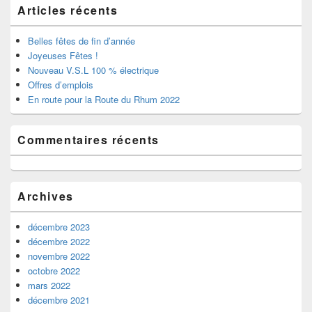
pour
Articles récents
u
o
la
v
u
barre
e
v
l
e
latérale
Belles fêtes de fin d’année
l
l
e
l
Joyeuses Fêtes !
f
e
Nouveau V.S.L 100 % électrique
e
f
n
e
Offres d’emplois
ê
n
En route pour la Route du Rhum 2022
t
ê
r
t
e
r
)
e
)
Commentaires récents
Archives
décembre 2023
décembre 2022
novembre 2022
octobre 2022
mars 2022
décembre 2021